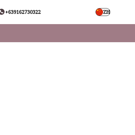
+639162730322
ZH