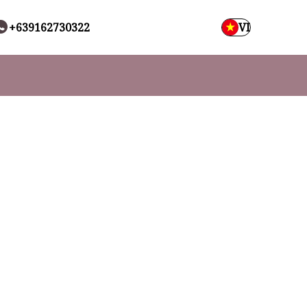
+639162730322
VI