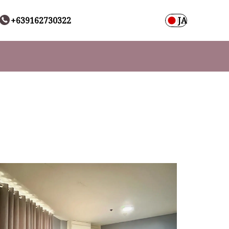
+639162730322
JA